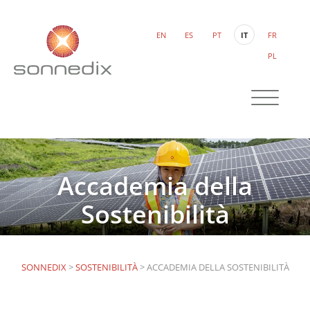
EN
ES
PT
IT
FR
PL
Accademia della
Sostenibilità
SONNEDIX
>
SOSTENIBILITÀ
>
ACCADEMIA DELLA SOSTENIBILITÀ