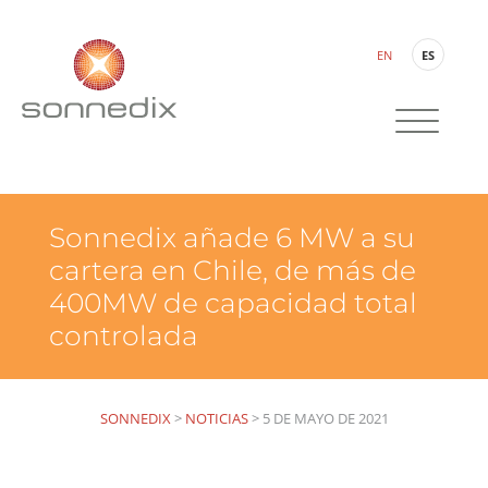
EN
ES
Sonnedix añade 6 MW a su
cartera en Chile, de más de
400MW de capacidad total
controlada
SONNEDIX
>
NOTICIAS
>
5 DE MAYO DE 2021