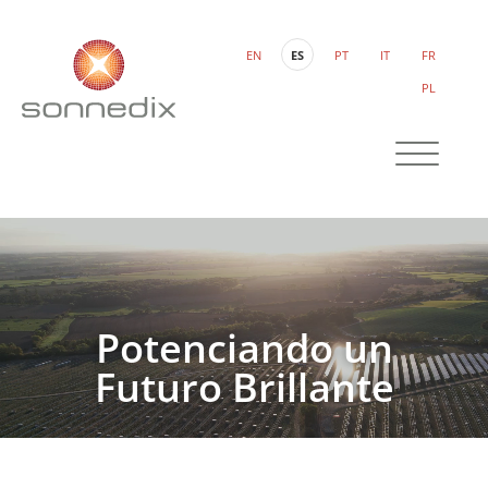
EN
ES
PT
IT
FR
PL
Potenciando un
Futuro Brillante