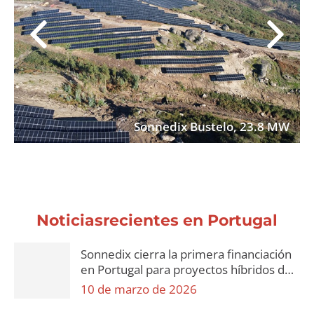
Sonnedix Bustelo, 23.8 MW
Noticiasrecientes en Portugal
Sonnedix cierra la primera financiación
en Portugal para proyectos híbridos de
almacenamiento con baterías
10 de marzo de 2026