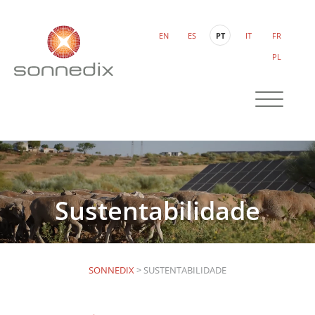
EN
ES
PT
IT
FR
PL
Sustentabilidade
SONNEDIX
>
SUSTENTABILIDADE