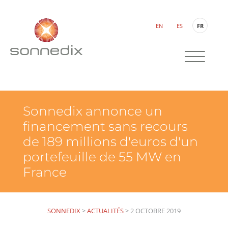
EN
ES
FR
Sonnedix annonce un
financement sans recours
de 189 millions d'euros d'un
portefeuille de 55 MW en
France
SONNEDIX
>
ACTUALITÉS
>
2 OCTOBRE 2019