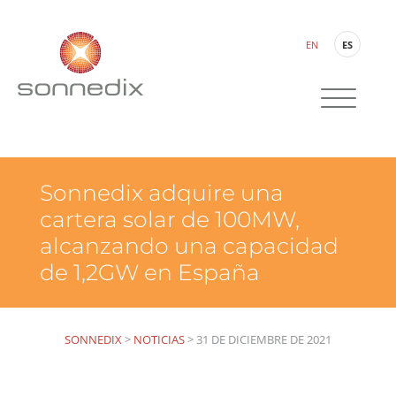
EN
ES
Sonnedix adquire una
cartera solar de 100MW,
alcanzando una capacidad
de 1,2GW en España
SONNEDIX
>
NOTICIAS
>
31 DE DICIEMBRE DE 2021